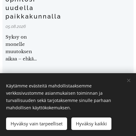
uudella
paikkakunnalla
05.08.2026
Syksy on
monelle
muutoksen
aikaa – ehkä
jopa
jonkinlaisen
uuden alun.
Käytämme evästeitä mahdollistaaksemme
verkkosivustomme asianmukaisen toiminnan ja
turvallisuuden sekä tarjotaksemme sinulle parhaan
Sami-Petteri Asikainen | Joensuu, Suomi
mahdollisen käyttökokemuksen.
Kaikki oikeudet pidätetään 2025
Hyväksy vain tarpeelliset
Hyväksy kaikki
Evästeet